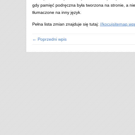
gdy pamięć podręczna była tworzona na stronie, a nie
tłumaczone na inny język.
Pełna lista zmian znajduje się tutaj:
//kocujsitemap.wpp
← Poprzedni wpis