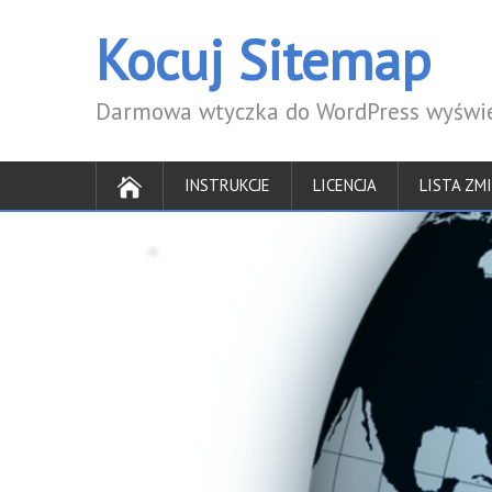
Kocuj Sitemap
Darmowa wtyczka do WordPress wyświe
INSTRUKCJE
LICENCJA
LISTA ZM