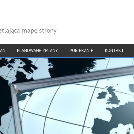
tlająca mapę strony
IAN
PLANOWANE ZMIANY
POBIERANIE
KONTAKT