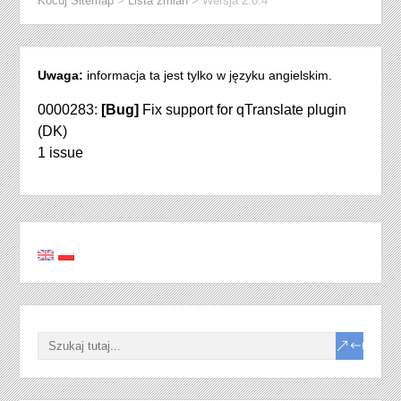
Kocuj Sitemap
>
Lista zmian
>
Wersja 2.0.4
Uwaga:
informacja ta jest tylko w języku angielskim.
0000283:
[Bug]
Fix support for qTranslate plugin
(DK)
1 issue