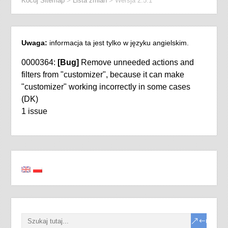
Kocuj Sitemap
>
Lista zmian
>
Wersja 2.5.1
Uwaga:
informacja ta jest tylko w języku angielskim.
0000364:
[Bug]
Remove unneeded actions and
filters from "customizer", because it can make
"customizer" working incorrectly in some cases
(DK)
1 issue